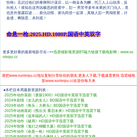
怡饰）见识过他们的拳脚和计谋后，以一根金条为酬，托三人上山劫亲，反
向抢人！谁知在这穷凶极恶的匪窝中，彭一 男苦寻多年未果的灭门仇人，竟
也意外显露踪迹……新仇旧恨、家仇民愤一起算，真狠人彭一男闯匪窝，讨
血债，爽除恶，杀到底！
命悬一枪.2025.HD.1080P.国语中英双字
更多更好看的最新电影尽在-->>
迅雷铺影视资源BT磁力链接下载电影网：www.xu
nleipu.cc
请把www.xunleipu.cc地址复制分享给你的朋友,更多人下载,下载速度更快 迅雷铺电
影www.xunleipu.cc欢迎你每天来
●本栏目本周最新资源列表：
·
2025年动作喜剧《唐探1900》HD国语中英双字迅雷下载
·
2024年剧情《女儿的女儿》BD国语中字迅雷下载
·
2024年动作《角头：大桥头》BD国语中字迅雷下载
·
2025年动画喜剧《熊出没·重启未来》HD国语中字迅雷下载
·
2025年剧情《追幸福的人》HD国语中英双字迅雷下载
·
2025年动作《破局》HD国语中字迅雷下载
·
2024年惊悚《鬼们之蝴蝶大厦》BD国语中字迅雷下载
·
2025年动作《命悬一枪》HD国语中英双字迅雷下载
·
2025年剧情犯罪《第六个嫌疑人》HD国语中字迅雷下载