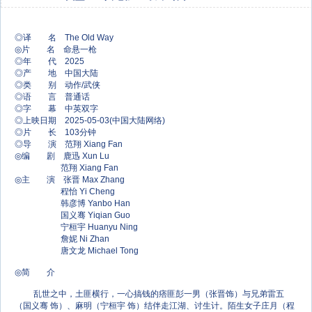
◎译 名 The Old Way
◎片 名 命悬一枪
◎年 代 2025
◎产 地 中国大陆
◎类 别 动作/武侠
◎语 言 普通话
◎字 幕 中英双字
◎上映日期 2025-05-03(中国大陆网络)
◎片 长 103分钟
◎导 演 范翔 Xiang Fan
◎编 剧 鹿迅 Xun Lu
范翔 Xiang Fan
◎主 演 张晋 Max Zhang
程怡 Yi Cheng
韩彦博 Yanbo Han
国义骞 Yiqian Guo
宁桓宇 Huanyu Ning
詹妮 Ni Zhan
唐文龙 Michael Tong
◎简 介
乱世之中，土匪横行，一心搞钱的痞匪彭一男（张晋饰）与兄弟雷五
（国义骞 饰）、麻明（宁桓宇 饰）结伴走江湖、讨生计。陌生女子庄月（程