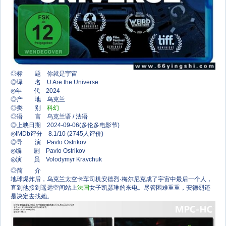
◎标 题 你就是宇宙
◎译 名 U Are the Universe
◎年 代 2024
◎产 地 乌克兰
◎类 别
科幻
◎语 言 乌克兰语 / 法语
◎上映日期 2024-09-06(多伦多电影节)
◎IMDb评分 8.1/10 (2745人评价)
◎导 演 Pavlo Ostrikov
◎编 剧 Pavlo Ostrikov
◎演 员 Volodymyr Kravchuk
◎简 介
地球爆炸后，乌克兰太空卡车司机安德烈·梅尔尼克成了宇宙中最后一个人，
直到他接到遥远空间站上
法国
女子凯瑟琳的来电。尽管困难重重，安德烈还
是决定去找她。