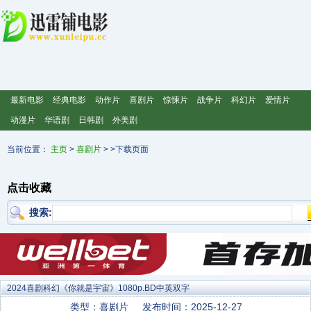
最新电影
经典电影
动作片
喜剧片
惊悚片
战争片
科幻片
爱情片
动漫片
华语剧
日韩剧
外美剧
当前位置：
主页
>
喜剧片
> >下载页面
点击收藏
搜索:
2024喜剧科幻《你就是宇宙》1080p.BD中英双字
类型：喜剧片
发布时间：2025-12-27