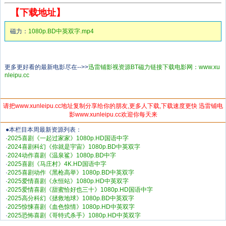
【下载地址】
磁力：
1080p.BD中英双字.mp4
更多更好看的最新电影尽在-->>
迅雷铺影视资源BT磁力链接下载电影网：www.xu
nleipu.cc
请把www.xunleipu.cc地址复制分享给你的朋友,更多人下载,下载速度更快 迅雷铺电
影www.xunleipu.cc欢迎你每天来
●本栏目本周最新资源列表：
·
2025喜剧《一起过家家》1080p.HD国语中字
·
2024喜剧科幻《你就是宇宙》1080p.BD中英双字
·
2024动作喜剧《温泉鲨》1080p.BD中字
·
2025喜剧《马庄村》4K.HD国语中字
·
2025喜剧动作《黑枪高举》1080p.BD中英双字
·
2025爱情喜剧《永恒站》1080p.HD中英双字
·
2025爱情喜剧《甜蜜恰好也三十》1080p.HD国语中字
·
2025高分科幻《拯救地球》1080p.BD中英双字
·
2025惊悚喜剧《血色惊情》1080p.HD中英双字
·
2025恐怖喜剧《哥特式杀手》1080p.HD中英双字