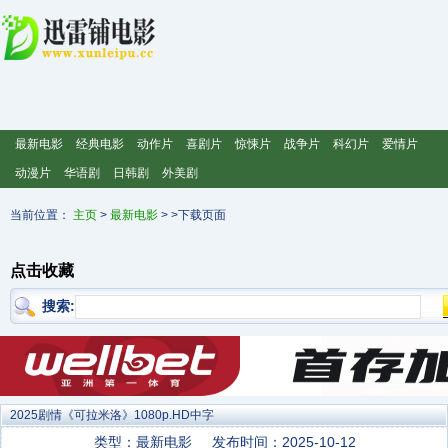
最新电影
经典电影
动作片
喜剧片
惊悚片
战争片
科幻片
爱情片
动漫片
华语剧
日韩剧
外美剧
当前位置：
主页
>
最新电影
> >下载页面
点击收藏
搜索:
2025剧情《可拉米洛》1080p.HD中字
类型：最新电影
发布时间：2025-10-12