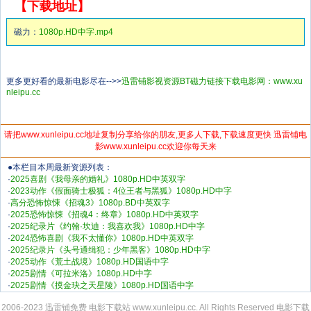
【下载地址】
磁力：
1080p.HD中字.mp4
更多更好看的最新电影尽在-->>
迅雷铺影视资源BT磁力链接下载电影网：www.xu
nleipu.cc
请把www.xunleipu.cc地址复制分享给你的朋友,更多人下载,下载速度更快 迅雷铺电
影www.xunleipu.cc欢迎你每天来
●本栏目本周最新资源列表：
·
2025喜剧《我母亲的婚礼》1080p.HD中英双字
·
2023动作《假面骑士极狐：4位王者与黑狐》1080p.HD中字
·
高分恐怖惊悚《招魂3》1080p.BD中英双字
·
2025恐怖惊悚《招魂4：终章》1080p.HD中英双字
·
2025纪录片《约翰·坎迪：我喜欢我》1080p.HD中字
·
2024恐怖喜剧《我不太懂你》1080p.HD中英双字
·
2025纪录片《头号通缉犯：少年黑客》1080p.HD中字
·
2025动作《荒土战境》1080p.HD国语中字
·
2025剧情《可拉米洛》1080p.HD中字
·
2025剧情《摸金玦之天星陵》1080p.HD国语中字
2006-2023 迅雷铺免费
电影下载站
www.xunleipu.cc. All Rights Reserved
电影下载