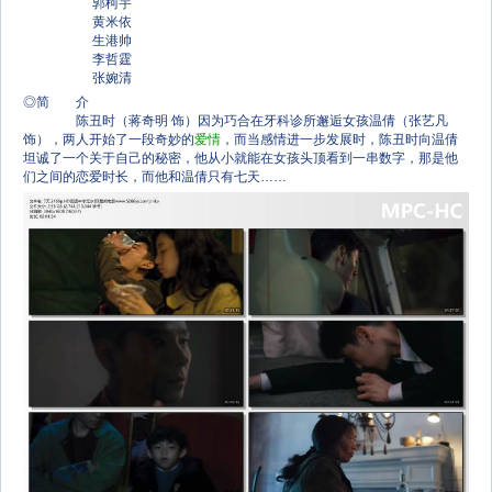
郭柯宇
黄米依
生港帅
李哲霆
张婉清
◎简 介
陈丑时（蒋奇明 饰）因为巧合在牙科诊所邂逅女孩温倩（张艺凡
饰），两人开始了一段奇妙的
爱情
，而当感情进一步发展时，陈丑时向温倩
坦诚了一个关于自己的秘密，他从小就能在女孩头顶看到一串数字，那是他
们之间的恋爱时长，而他和温倩只有七天……