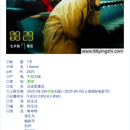
◎标 题 7天
◎译 名 I Swear
◎年 代 2025
◎产 地
中国
大陆
◎类 别
爱情
◎语 言 汉语普通话
◎上映日期 2025-08-29(
中国
大陆) / 2025-06-20(上海国际电影节)
◎豆瓣评分 5.9/10 (18524人评价)
◎导 演 邱玉洁
◎编 剧 邱玉洁
◎演 员 蒋奇明
张艺凡
杨皓宇
刘丹