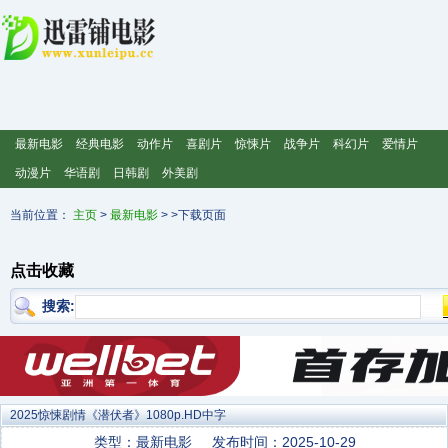
最新电影
经典电影
动作片
喜剧片
惊悚片
战争片
科幻片
爱情片
动漫片
华语剧
日韩剧
外美剧
当前位置：
主页
>
最新电影
> >下载页面
点击收藏
搜索:
2025惊悚剧情《潜伏者》1080p.HD中字
类型：最新电影
发布时间：2025-10-29