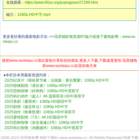
在线观看：
https://www.66ss.org/juqingpian/27299.html
磁力：
1080p.HD中字.mp4
更多更好看的最新电影尽在-->>
迅雷铺影视资源BT磁力链接下载电影网：www.xu
nleipu.cc
请把www.xunleipu.cc地址复制分享给你的朋友,更多人下载,下载速度更快 迅雷铺电
影www.xunleipu.cc欢迎你每天来
●本栏目本周最新资源列表：
·
2025纪录片《嘻哈星节奏：法国篇：赛后重聚》1080p.HD中字
·
2025惊悚剧情《潜伏者》1080p.HD中字
·
2025恐怖惊悚《好狗狗》1080p.HD中英双字
·
2025科幻动作《超人》4K.国英双语.HD中英双字
·
2025喜剧《夏雨来》1080p.HD国语中字
·
2025剧情《接近终点》1080p.HD中字
·
2025动作《铁拳怒潮》1080p.HD中英双字
·
2025爱情剧情《7天》4K.HD国语中字
·
2025恐怖惊悚《攻击鬼魂13号》1080p.HD中字
·
2025科幻惊悚《杀戮循环》1080p.HD中英双字
2006-2023 迅雷铺免费
电影下载站
www.xunleipu.cc. All Rights Reserved
电影下载