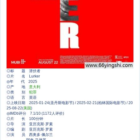
◎标 题 潜伏者
◎片 名 Lurker
◎年 代 2025
◎产 地
意大利
◎类 别
犯罪
◎语 言 英语
◎上映日期 2025-01-24(圣丹斯电影节) / 2025-02-21(柏林国际电影节) / 20
25-08-22(
美国
)
◎IMDb评分 7.1/10 (1172人评价)
◎片 长 100分钟
◎导 演 亚历克斯·罗素
◎编 剧 亚历克斯·罗素
◎演 员 西奥多·佩尔兰